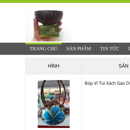
TRANG CHỦ
SẢN PHẨM
TIN TỨC
HÌNH
SẢN
Bóp Ví Túi Xách Gáo 