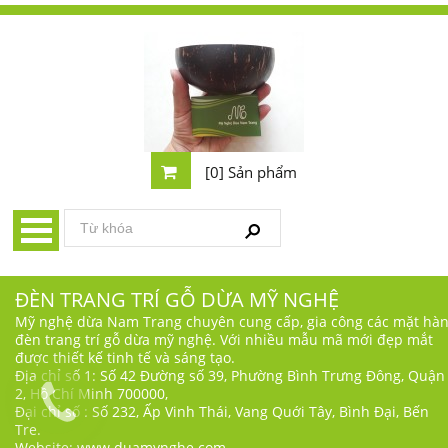
[0] Sản phẩm
ĐÈN TRANG TRÍ GỖ DỪA MỸ NGHỆ
Mỹ nghệ dừa Nam Trang chuyên cung cấp, gia công các mặt hà
đèn trang trí gỗ dừa mỹ nghệ. Với nhiều mẫu mã mới đẹp mắt
được thiết kế tinh tế và sáng tạo.
Địa chỉ số 1: Số 42 Đường số 39, Phường Bình Trưng Đông, Quận
2, Hồ Chí Minh 700000,
Đại chỉ số : Số 232, Ấp Vinh Thái, Vang Quới Tây, Bình Đại, Bến
Tre.
Website: www.duamynghe.com