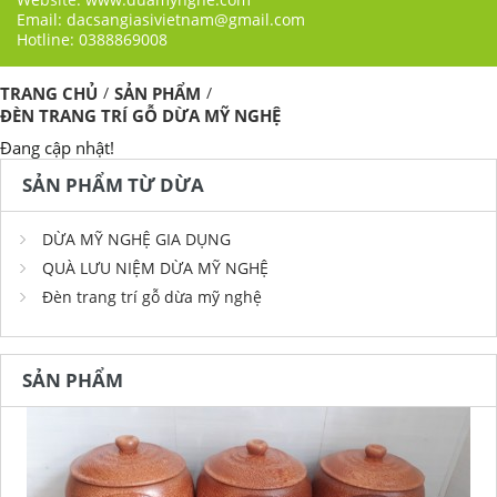
Email: dacsangiasivietnam@gmail.com
Hotline: 0388869008
TRANG CHỦ
/
SẢN PHẨM
/
ĐÈN TRANG TRÍ GỖ DỪA MỸ NGHỆ
Đang cập nhật!
SẢN PHẨM TỪ DỪA
DỪA MỸ NGHỆ GIA DỤNG
QUÀ LƯU NIỆM DỪA MỸ NGHỆ
Đèn trang trí gỗ dừa mỹ nghệ
SẢN PHẨM