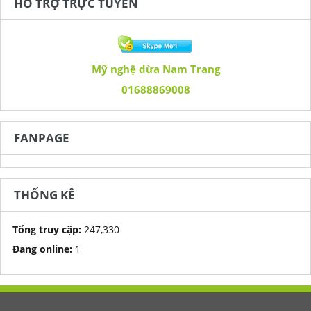
HỖ TRỢ TRỰC TUYẾN
Mỹ nghệ dừa Nam Trang
01688869008
FANPAGE
THỐNG KÊ
Tổng truy cập:
247,330
Đang online:
1