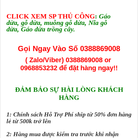
CLICK XEM SP THỦ CÔNG
:
Gáo
dừa
,
gỗ dừa
,
muỗng gỗ dừa
,
Nĩa gỗ
dừa
,
Gáo dừa trồng cây
.
Gọi Ngay Vào Số 0388869008
( Zalo/Viber) 0388869008 or
0968853232
để đặt hàng ngay!!
ĐẢM BẢO SỰ HÀI LÒNG KHÁCH
HÀNG
1: Chính sách Hỗ Trợ Phí ship từ 50% đơn hàng
lẻ từ 500k trở lên
2: Hàng mua được kiểm tra trước khi nhận