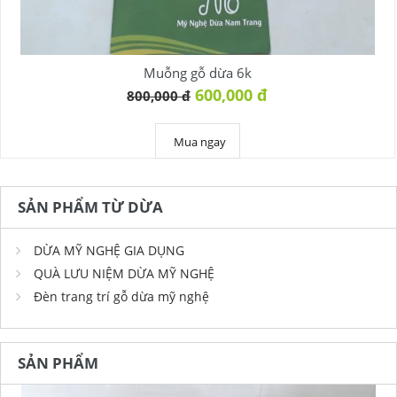
Muỗng gỗ dừa 6k
600,000 đ
800,000 đ
Mua ngay
SẢN PHẨM TỪ DỪA
DỪA MỸ NGHỆ GIA DỤNG
QUÀ LƯU NIỆM DỪA MỸ NGHỆ
Đèn trang trí gỗ dừa mỹ nghệ
SẢN PHẨM