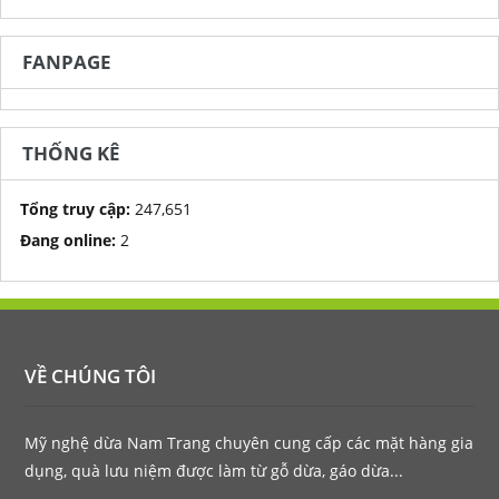
FANPAGE
THỐNG KÊ
Tổng truy cập:
247,651
Đang online:
2
VỀ CHÚNG TÔI
Mỹ nghệ dừa Nam Trang chuyên cung cấp các mặt hàng gia
dụng, quà lưu niệm được làm từ gỗ dừa, gáo dừa...