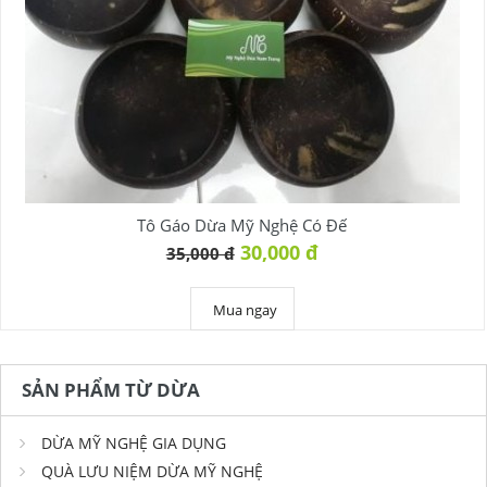
Tô Gáo Dừa Mỹ Nghệ Có Đế
30,000 đ
35,000 đ
Mua ngay
SẢN PHẨM TỪ DỪA
DỪA MỸ NGHỆ GIA DỤNG
QUÀ LƯU NIỆM DỪA MỸ NGHỆ