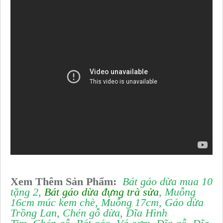
Xem Thêm Sản Phẩm:
Bát gáo dừa mua 10
tặng 2
,
Bát gáo dừa đựng trà sửa
,
Muỗng
16cm múc kem chè
,
Muỗng 17cm
,
Gáo dừa
Trồng Lan
,
Chén gỗ dừa
, Dĩa Hình