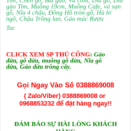
Tim
,
Chén gỗ
,
Bát gáo
,
Vá cơm
,
Dĩa gỗ
,
Dĩa
gáo Tim
,
Muỗng 19cm
,
Muỗng Cafe
,
vá sạn
gỗ
,
Nĩa 4 chấu
,
Đồng Hồ tròn gỗ
,
Hủ bí
ngô
,
Chậu Trồng lan
,
Gáo múc Rượu
Tac
CLICK XEM SP THỦ CÔNG
:
Gáo
dừa
,
gỗ dừa
,
muỗng gỗ dừa
,
Nĩa gỗ
dừa
,
Gáo dừa trồng cây
.
Gọi Ngay Vào Số 0388869008
( Zalo/Viber) 0388869008 or
0968853232
để đặt hàng ngay!!
ĐẢM BẢO SỰ HÀI LÒNG KHÁCH