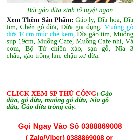
Bát gáo dừa sinh tố tuyệt ngon
Xem Thêm Sản Phẩm:
Gáo ly
,
Dĩa hoa
,
Dĩa
tim
,
Chén gỗ dừa
,
Dừa gia dụng
,
Muỗng gỗ
dừa 16cm múc chè kem
,
Dĩa gáo tim
,
Muỗng
súp 19cm
,
Muỗng Cafe
,
Muỗng Cafe nhí
,
Vá
cơm
,
Bộ Tứ chiên xào
,
sạn gỗ
,
Nĩa 3
chấu
,
gáo trồng lan
,
chậu xơ dừa
.
CLICK XEM SP THỦ CÔNG
:
Gáo
dừa
,
gỗ dừa
,
muỗng gỗ dừa
,
Nĩa gỗ
dừa
,
Gáo dừa trồng cây
.
Gọi Ngay Vào Số 0388869008
( Zalo/Viber) 0388869008 or