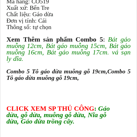
Mã hàng: CO519
Xuất xứ: Bến Tre
Chất liệu: Gáo dừa
Đơn vị tính: Cái
Thông số: tự chọn
Xem Thêm sản phẩm Combo 5
:
Bát gáo
muỗng 12cm
,
Bát gáo muỗng 15cm
,
Bát gáo
muỗng 16cm
,
Bát gáo muỗng 17cm
.
vá sạn
ly dĩa
.
Combo 5 Tô gáo dừa muỗng gỗ 19cm,
Combo 5
Tô gáo dừa muỗng gỗ 19cm,
CLICK XEM SP THỦ CÔNG
:
Gáo
dừa
,
gỗ dừa
,
muỗng gỗ dừa
,
Nĩa gỗ
dừa
,
Gáo dừa trồng cây
.